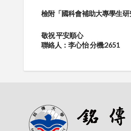
檢附「
國科會補助大專學生研
敬祝 平安順心
聯絡人：李心怡 分機:2651