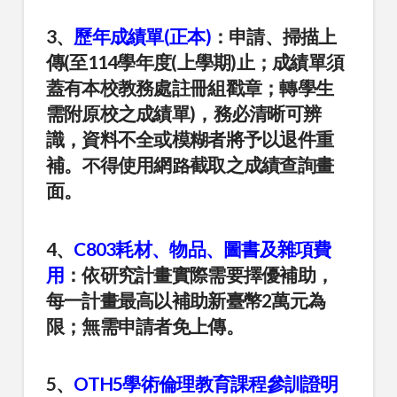
3、
歷年成績單(正本)
：申請、掃描上
傳(至114學年度(上學期)止；成績單須
蓋有本校教務處註冊組戳章；轉學生
需附原校之成績單)，務必清晰可辨
識，資料不全或模糊者將予以退件重
補。不得使用網路截取之成績查詢畫
面。
4、
C803耗材、物品、圖書及雜項費
用
：依研究計畫實際需要擇優補助，
每一計畫最高以補助新臺幣2萬元為
限；無需申請者免上傳。
5、
OTH5學術倫理教育課程參訓證明