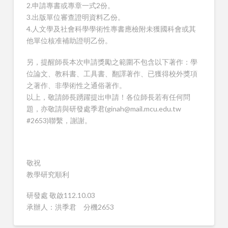
2.申請專書或專章一式2份。
3.出版單位審查證明資料乙份。
4.人文學及社會科學學術性專書應檢附未獲國科會或其
他單位核准補助證明乙份。
另，提醒師長本次申請獎勵之範圍不包含以下著作：學
位論文、教科書、工具書、翻譯著作、已獲得校外獎項
之著作、非學術性之通俗著作。
以上，敬請師長踴躍提出申請！各位師長若有任何問
題，亦敬請與研發處季君(ginah@mail.mcu.edu.tw
#2653)聯繫，謝謝。
敬祝
教學研究順利
研發處 敬啟112.10.03
承辦人：洪季君 分機2653